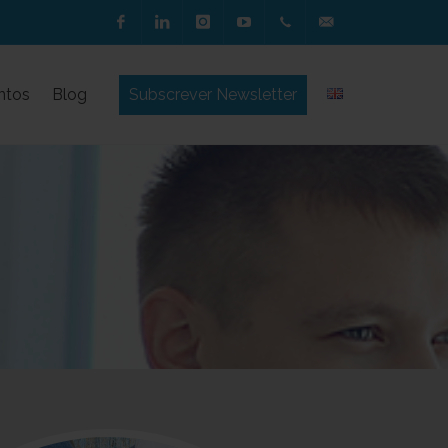
Facebook
Linkedin
Instagram
Youtube
244 850
geral@alidata.pt
ntos
Blog
Subscrever Newsletter
030
(Chamada
para a
rede fixa
nacional)