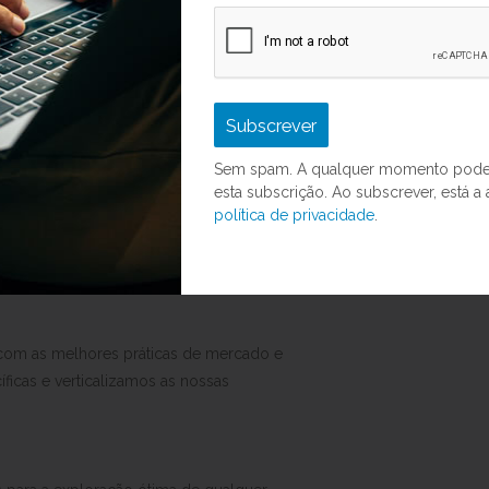
e empresas de várias dimensões.
o produtor de software permite uma
Subscrever
ento de produto, suporte técnico ou
, e aumenta a eficiência.
Sem spam. A qualquer momento poder
esta subscrição. Ao subscrever, está a 
política de privacidade
.
e qualquer dispositivo.
om as melhores práticas de mercado e
icas e verticalizamos as nossas