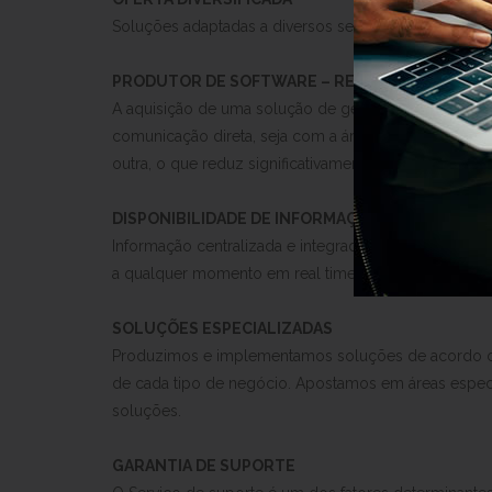
Soluções adaptadas a diversos setores de atividade 
PRODUTOR DE SOFTWARE – RELAÇÃO DIRETA
A aquisição de uma solução de gestão diretamente a
comunicação direta, seja com a área de desenvolvim
outra, o que reduz significativamente tempos e custos
DISPONIBILIDADE DE INFORMAÇÃO
Informação centralizada e integrada, acessível
a qualquer momento em real time, em qualquer lugar 
SOLUÇÕES ESPECIALIZADAS
Produzimos e implementamos soluções de acordo c
de cada tipo de negócio. Apostamos em áreas específ
soluções.
GARANTIA DE SUPORTE