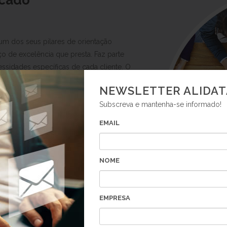
cado
um dos seus pilares de orientação
iço de excelência que presta. Faz parte
ssidades específicas de cada cliente. O
tadora, coloca a empresa numa posição
NEWSLETTER ALIDAT
 clientes de forma rápida e eficaz.
Subscreva e mantenha-se informado!
 o negócio de cada um dos seus
EMAIL
excelência com produtos muito
NOME
ples e intuitivos que possam ser
EMPRESA
duzindo o seu custo.