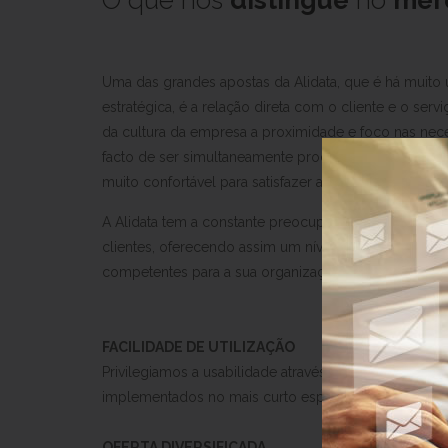
O que nos
distingue
no
mer
Uma das grandes apostas da Alidata, que é há muito 
estratégica, é a relação direta com o cliente e o serv
da cultura da empresa a proximidade e foco nas nece
facto de ser simultaneamente produtora e implemen
muito confortável para satisfazer as necessidades dos
A Alidata tem a constante preocupação em entender
clientes, oferecendo assim um nível de serviço de 
competentes para a sua organização e gestão.
FACILIDADE DE UTILIZAÇÃO
Privilegiamos a usabilidade através de interfaces sim
implementados no mais curto espaço de tempo e re
OFERTA DIVERSIFICADA