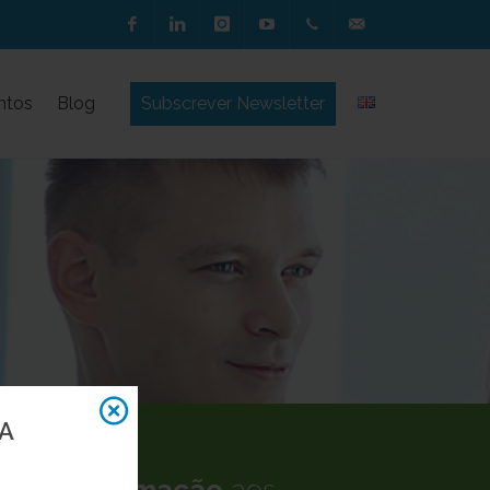
Facebook
Linkedin
Instagram
Youtube
244 850
geral@alidata.pt
ntos
Blog
Subscrever Newsletter
030
(Chamada
para a
rede fixa
nacional)
A