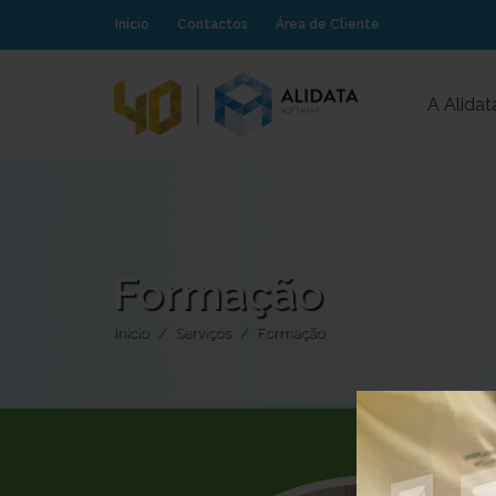
Início
Contactos
Área de Cliente
A Alidat
Formação
Início
Serviços
Formação